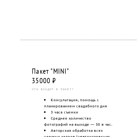
Пакет "MINI"
35000 ₽
что входит в пакет?
Кон
сультация, помощь с
планированием свадебного дня
3 часа съемки
Среднее количество
фотографий на выходе — 50 в час.
Авторская обработка всех
удачных кадров (цветокоррекция,