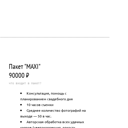
Пакет "MAXI"
90000 ₽
что входит в пакет?
Консультация, помощь с
планированием свадебного дня
10 часов съемки
Среднее количество фотографий на
выходе — 50 в час.
Авторская обработка всех удачных
кадров (цветокоррекция, яркость,