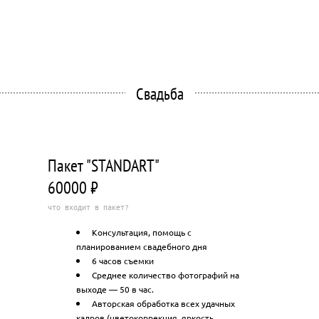
Свадьба
Пакет "STANDART"
60000 ₽
что входит в пакет?
Консультация, помощь с
планированием свадебного дня
6 часов съемки
Среднее количество фотографий на
выходе — 50 в час.
Авторская обработка всех удачных
кадров (цветокоррекция, яркость,