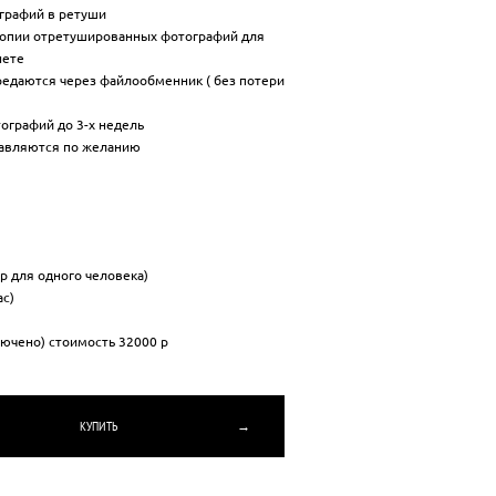
графий в ретуши
опии отретушированных фотографий для
нете
едаются через файлообменник ( без потери
тографий до 3-х недель
равляются по желанию
 р для одного человека)
ас)
лючено) стоимость 32000 р
УПИТЬ →