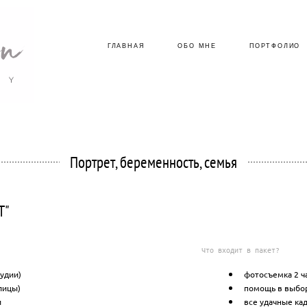
ГЛАВНАЯ
ГЛАВНАЯ
ОБО МНЕ
ОБО МНЕ
ПОРТФОЛИО
ПОРТФОЛИО
Портрет, беременность, семья
T"
Что входит в пакет?
тудии)
фотосъемка 2 ча
лицы)
помощь в выбор
и
все удачные ка