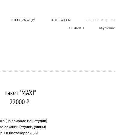
ИНФОРМАЦИЯ
ИНФОРМАЦИЯ
КОНТАКТЫ
КОНТАКТЫ
УСЛУГИ И ЦЕНЫ
УСЛУГИ И ЦЕНЫ
ОТЗЫВЫ
ОТЗЫВЫ
обучение
обучение
пакет "MAXI"
22000 ₽
са (на природе или студии)
е локации (студии, улицы)
дры в цветокоррекции