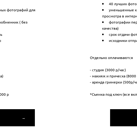
40 лучших фото
ных фотографий для
уменьшенные к
просмотра в интер
обменник ( без
фотографии пер
качества)
ль
срок отдачи фо
ю
исходники отп
Отдельно оплачиваются
- студия (3000 р/час)
а)
- макияж и прическа (8000
- аренда гримерки (500р/ч
000 р
*Съемка под ключ (все вк
Ь →
К