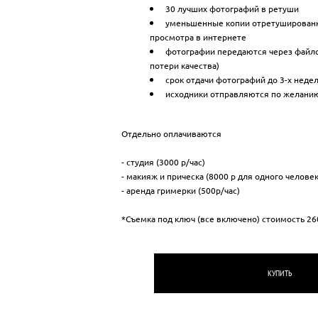
30 лучших фотографий в ретуши
уменьшенные копии отретуширован
просмотра в интернете
фотографии передаются через файло
потери качества)
срок отдачи фотографий до 3-х неде
исходники отправляются по желани
Отдельно оплачиваются
​- студия (3000 р/час)
- макияж и прическа (8000 р для одного человек
- аренда гримерки (500р/час)
*Съемка под ключ (все включено) стоимость 26
КУПИТ