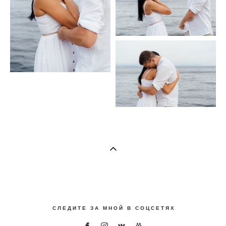
С Л Е Д И Т Е З А М Н О Й В С О Ц С Е Т Я Х