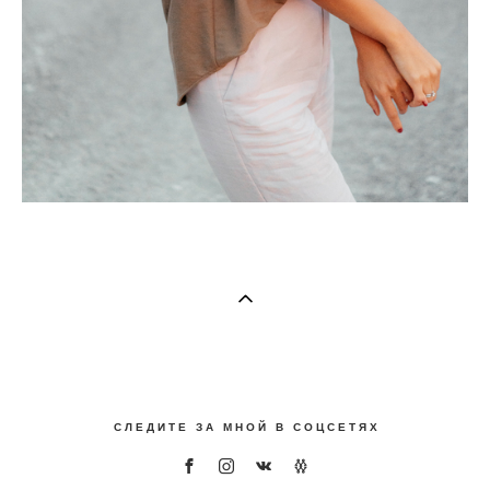
С Л Е Д И Т Е З А М Н О Й В С О Ц С Е Т Я Х